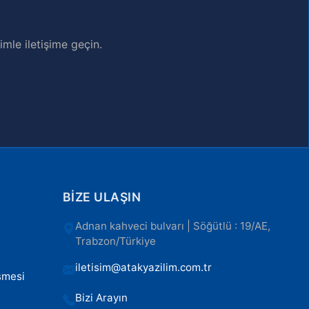
mle iletişime geçin.
BIZE ULAŞIN
Adnan kahveci bulvarı | Söğütlü : 19/AE,
Trabzon/Türkiye
iletisim@atakyazilim.com.tr
şmesi
Bizi Arayın
ı