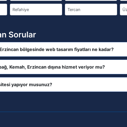
Refahiye
Tercan
Ü
an Sorular
Erzincan bölgesinde web tasarım fiyatları ne kadar?
ıbağ, Kemah, Erzincan dışına hizmet veriyor mu?
itesi yapıyor musunuz?