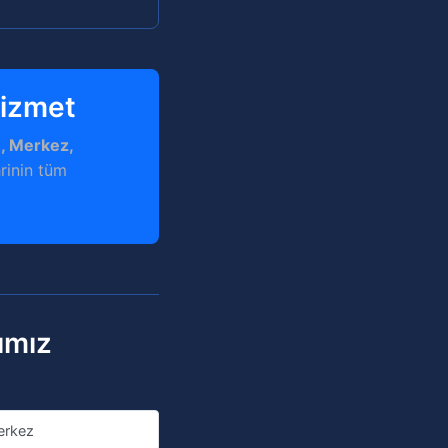
Hizmet
ye, Merkez,
rinin tüm
ımız
erkez