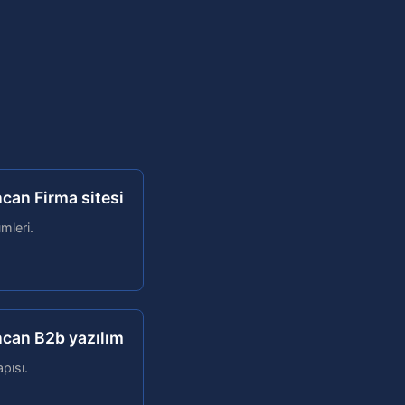
can Firma sitesi
mleri.
ncan B2b yazılım
pısı.