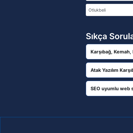
Otlukbeli
Sıkça Sorul
Karşıbağ, Kemah, 
Atak Yazılım Karş
SEO uyumlu web s