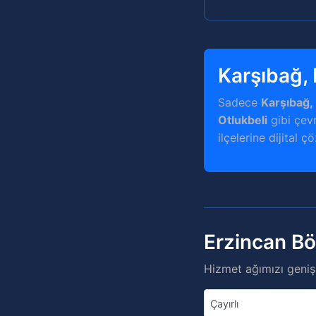
Karşıbağ,
Sadece
Karşıbağ,
Otlukbeli
gibi çevr
ilçelerine dijital ç
Erzincan Bö
Hizmet ağımızı genişl
Çayırlı