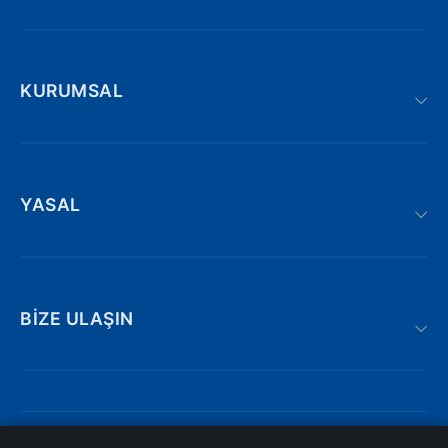
KURUMSAL
YASAL
BIZE ULAŞIN
Adnan kahveci bulvarı | Söğütlü : 19/AE,
Trabzon/Türkiye
iletisim@atakyazilim.com.tr