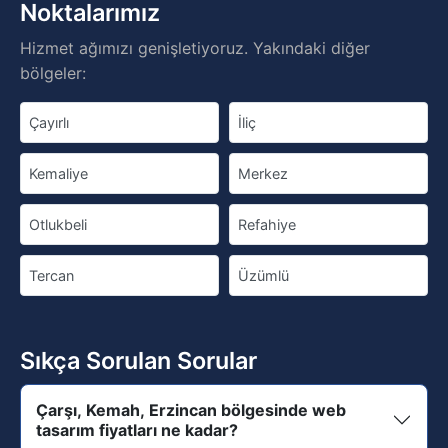
Noktalarımız
Hizmet ağımızı genişletiyoruz. Yakındaki diğer
bölgeler:
Çayırlı
İliç
Kemaliye
Merkez
Otlukbeli
Refahiye
Tercan
Üzümlü
Sıkça Sorulan Sorular
Çarşı, Kemah, Erzincan bölgesinde web
tasarım fiyatları ne kadar?