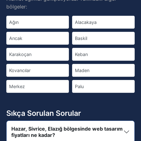
bölgeler:
Ağın
Alacakaya
Arıcak
Baskil
Karakoçan
Keban
Kovancılar
Maden
Merkez
Palu
Sıkça Sorulan Sorular
Hazar, Sivrice, Elazığ bölgesinde web tasarım
fiyatları ne kadar?