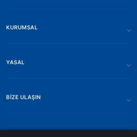
KURUMSAL
YASAL
BIZE ULAŞIN
Adnan kahveci bulvarı | Söğütlü : 19/AE,
Trabzon/Türkiye
iletisim@atakyazilim.com.tr
© 2026 ATAK YAZILIM. Tüm hakları saklıdır.