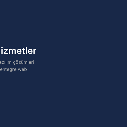
Hizmetler
azılım çözümleri
n entegre web