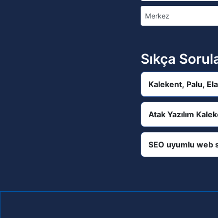
Merkez
Sıkça Sorul
Kalekent, Palu, El
Atak Yazılım Kalek
SEO uyumlu web s