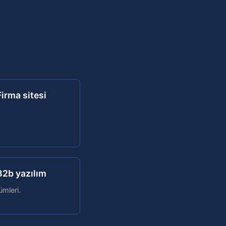
Firma sitesi
B2b yazılım
mleri.