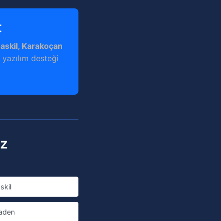
t
Baskil, Karakoçan
a yazılım desteği
ız
skil
aden