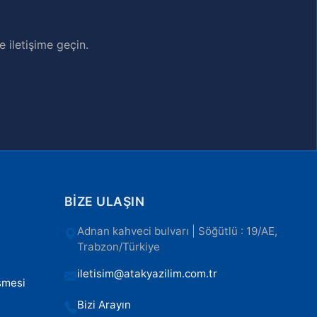
 iletişime geçin.
BIZE ULAŞIN
Adnan kahveci bulvarı | Söğütlü : 19/AE,
Trabzon/Türkiye
iletisim@atakyazilim.com.tr
şmesi
Bizi Arayın
ı