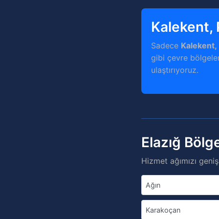
Kalekent, 
Sadece
Kalekent, 
gibi çevre bölgele
ulaştırıyoruz.
Elazığ Bölg
Hizmet ağımızı genişl
Ağın
Karakoçan