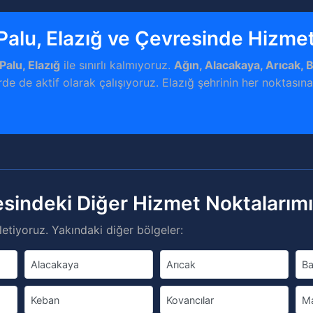
Palu, Elazığ ve Çevresinde Hizme
Palu, Elazığ
ile sınırlı kalmıyoruz.
Ağın, Alacakaya, Arıcak, 
rde de aktif olarak çalışıyoruz. Elazığ şehrinin her noktasın
esindeki Diğer Hizmet Noktalarım
etiyoruz. Yakındaki diğer bölgeler:
Alacakaya
Arıcak
Ba
Keban
Kovancılar
M