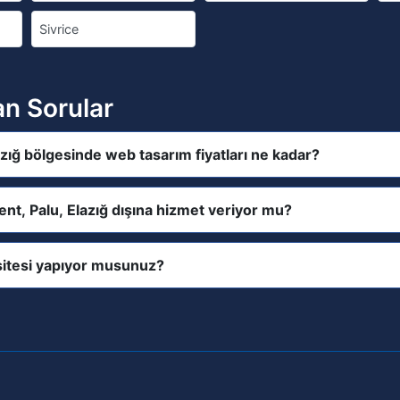
Sivrice
an Sorular
azığ bölgesinde web tasarım fiyatları ne kadar?
ent, Palu, Elazığ dışına hizmet veriyor mu?
itesi yapıyor musunuz?