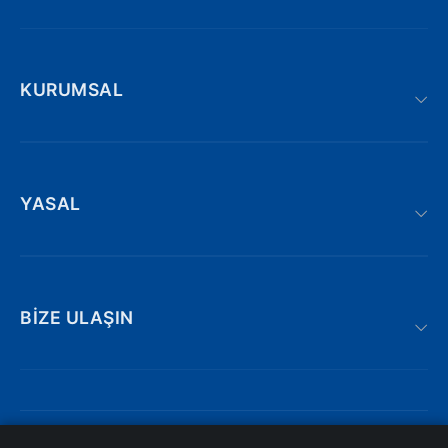
KURUMSAL
YASAL
BIZE ULAŞIN
Adnan kahveci bulvarı | Söğütlü : 19/AE,
Trabzon/Türkiye
iletisim@atakyazilim.com.tr
© 2026 ATAK YAZILIM. Tüm hakları saklıdır.