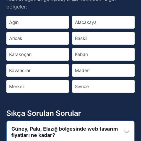
bölgeler:
Ağın
Alacakaya
Arıcak
Baskil
Karakoçan
Keban
Kovancılar
Maden
Merkez
Sivrice
Sıkça Sorulan Sorular
Güney, Palu, Elazığ bölgesinde web tasarım
fiyatları ne kadar?