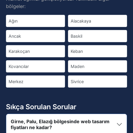
bölgeler:
Ağın
Alacakaya
Arıcak
Baskil
Karakoçan
Keban
Kovancılar
Maden
Merkez
Sivrice
Sıkça Sorulan Sorular
Girne, Palu, Elazığ bölgesinde web tasarım
fiyatları ne kadar?