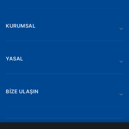
KURUMSAL
YASAL
BIZE ULAŞIN
Adnan kahveci bulvarı | Söğütlü : 19/AE,
Trabzon/Türkiye
iletisim@atakyazilim.com.tr
© 2026 ATAK YAZILIM. Tüm hakları saklıdır.