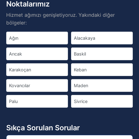
Noktalarımız
Hizmet ağımızı genişletiyoruz. Yakındaki diğer
bölgeler:
Ağın
Alacakaya
Arıcak
Baskil
Karakoçan
Keban
Kovancılar
Maden
Palu
Sivrice
Sıkça Sorulan Sorular