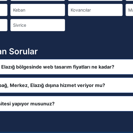
Keban
Kovancılar
M
Sivrice
an Sorular
Elazığ bölgesinde web tasarım fiyatları ne kadar?
bağ, Merkez, Elazığ dışına hizmet veriyor mu?
itesi yapıyor musunuz?