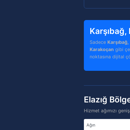
Karşıbağ,
Sadece
Karşıbağ,
Karakoçan
gibi çe
noktasına dijital ç
Elazığ Bölg
Hizmet ağımızı genişl
Ağın