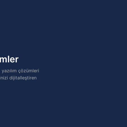
ümler
 yazılım çözümleri
izi dijitalleştiren