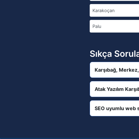
Karakoçan
Palu
Sıkça Sorul
Karşıbağ, Merkez, 
Atak Yazılım Karşı
SEO uyumlu web s