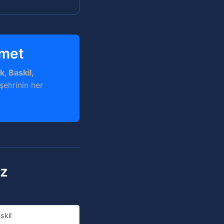
zmet
k, Baskil,
şehrinin her
ız
skil