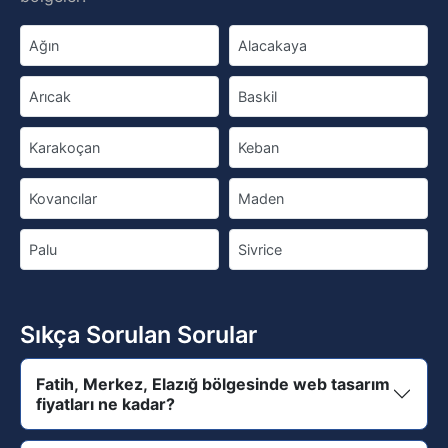
Ağın
Alacakaya
Arıcak
Baskil
Karakoçan
Keban
Kovancılar
Maden
Palu
Sivrice
Sıkça Sorulan Sorular
Fatih, Merkez, Elazığ bölgesinde web tasarım
fiyatları ne kadar?