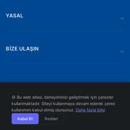
YASAL
BIZE ULAŞIN
Adnan kahveci bulvarı | Söğütlü : 19/AE,
Trabzon/Türkiye
iletisim@atakyazilim.com.tr
© 2026 ATAK YAZILIM. Tüm hakları saklıdır.
KVKK
Bizi Arayın
🍪 Bu web sitesi, deneyiminizi geliştirmek için çerezler
Çerez Politikası
kullanmaktadır. Siteyi kullanmaya devam ederek çerez
Site Haritası
WhatsApp Destek Hattı
kullanımını kabul etmiş olursunuz.
Daha fazla bilgi
Kabul Et
Reddet
Vergi No: 6610474772
Anasayfa
Kurumsal
Popüler
Finans
Yazılım
Blog
Giriş