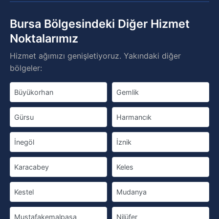
Bursa Bölgesindeki Diğer Hizmet
Noktalarımız
Hizmet ağımızı genişletiyoruz. Yakındaki diğer
bölgeler:
Büyükorhan
Gemlik
Gürsu
Harmancık
İnegöl
İznik
Karacabey
Keles
Kestel
Mudanya
Mustafakemalpaşa
Nilüfer